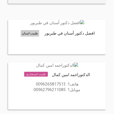
افضل دكتور أسنان في طبربور
طبيب اسنان
الدكتوراحمد امين كمال
طبيب استشاري
هاتف1:
0096265817513
موبايل1:
00962796211085