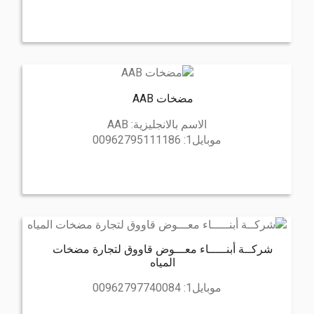
مضخات AAB
الاسم بالانجليزية:
AAB
موبايل1:
00962795111186
شركــة أبنـــــاء معـــوض قاووق لتجارة مضخات
المياه
موبايل1:
00962797740084