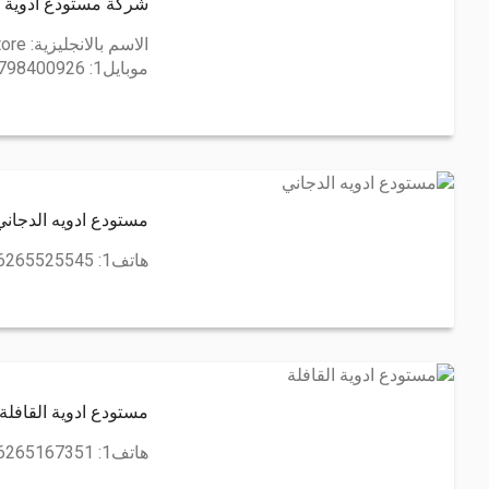
شركة مستودع ادوية دلتا  PHARMA DRUG STORE
الاسم بالانجليزية:
tore
موبايل1:
798400926
مستودع ادويه الدجاني
هاتف1:
6265525545
مستودع ادوية القافلة
هاتف1:
6265167351