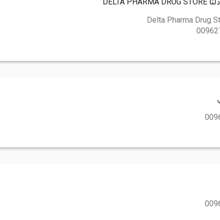
DELTA ‏
Delta Pharma Drug S
00962
009
009