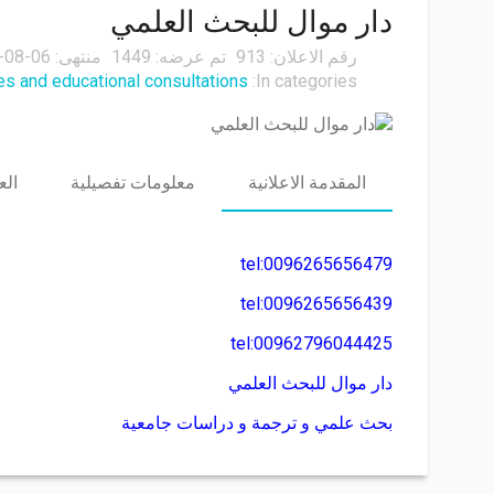
دار موال للبحث العلمي
رقم الاعلان:
913
تم عرضه:
1449
منتهى:
06 22:48:00
In categories:
University services and educational consultations الخدمات 
المقدمة الاعلانية
معلومات تفصيلية
الع
tel:0096265656479
tel:0096265656439
tel:00962796044425
دار موال للبحث العلمي
بحث علمي و ترجمة و دراسات جامعية