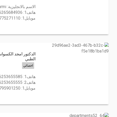
الاسم بالانجليزية:
armi
هاتف1:
6265684936
موبايل1:
775271110
الدكتور امجد الكسوان
الطبي
اخصائي
هاتف1:
6253655585
هاتف2:
6253655555
موبايل1:
795901250