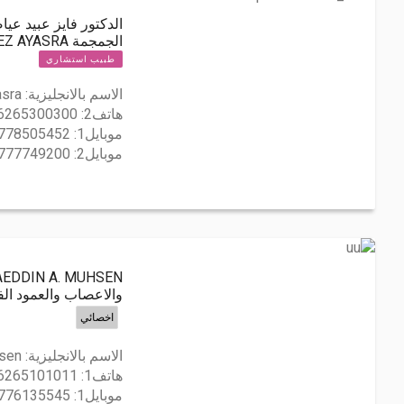
الدكتور فايز عبيد عي
الجمجمة DR. FAYEZ AYASRA
طبيب استشاري
الاسم بالانجليزية:
asra
هاتف2:
6265300300
موبايل1:
778505452
موبايل2:
777749200
والاعصاب والعمود ال
اخصائي
الاسم بالانجليزية:
hsen
هاتف1:
6265101011
موبايل1:
776135545